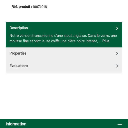
Réf. produit :
10074016
Description
Notre version franconienne d'une stout anglaise. Dans le verre, une
mousse fine et onctueuse coiffe une bière noire intense,…
Plus
Properties
Évaluations
information