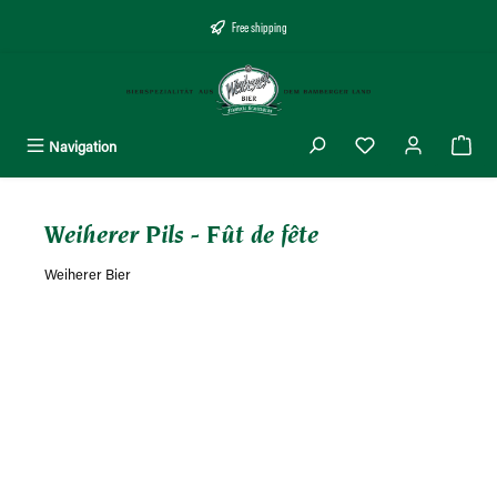
tenu principal
Free shipping
Navigation
Weiherer Pils - Fût de fête
Weiherer Bier
Ignorer la galerie d'images