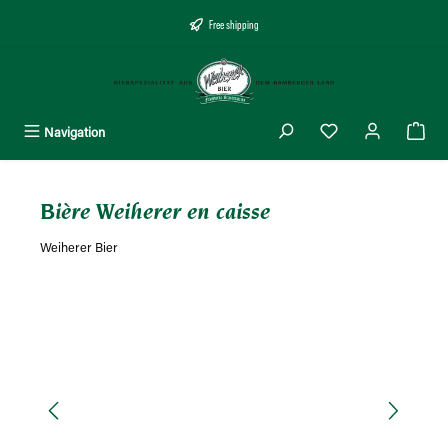
tenu principal
Free shipping
Navigation
Bière Weiherer en caisse
Weiherer Bier
Ignorer la galerie d'images