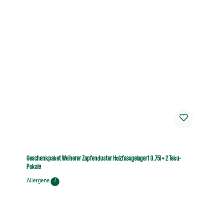
Geschenkpaket Weiherer Zapfenduster Holzfassgelagert 0,75l + 2 Teku-
Pokale
Allergene
i