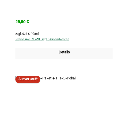
Regulärer Preis:
29,90 €
-
zzgl. 0,15 € Pfand
Preise inkl. MwSt. zzgl. Versandkosten
Details
Ausverkauft