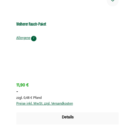
Weiherer Rauch-Paket
Allergene
i
Regulärer Preis:
11,90 €
-
zzgl. 0,48 € Pfand
Preise inkl. MwSt. zzgl. Versandkosten
Details