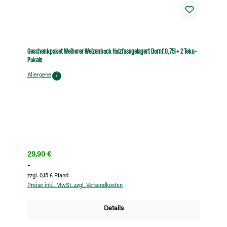
Geschenkpaket Weiherer Weizenbock Holzfassgelagert Dornf.0,75l + 2 Teku-
Pokale
Allergene
i
Regulärer Preis:
29,90 €
-
zzgl. 0,15 € Pfand
Preise inkl. MwSt. zzgl. Versandkosten
Details