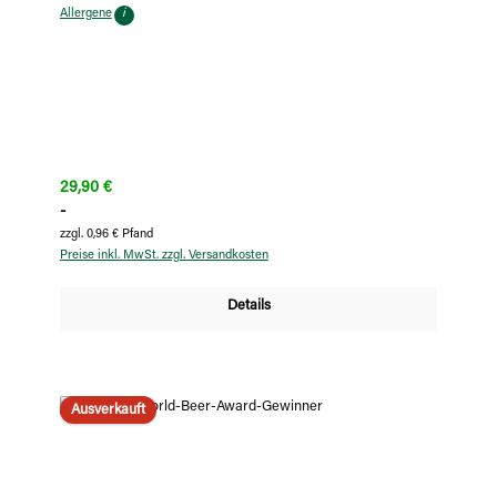
Allergene
i
Regulärer Preis:
29,90 €
-
zzgl. 0,96 € Pfand
Preise inkl. MwSt. zzgl. Versandkosten
Details
Ausverkauft