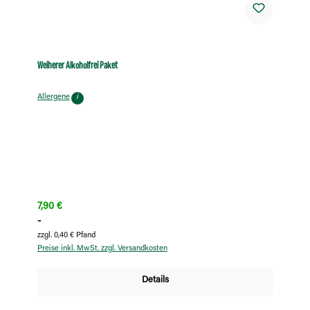
Weiherer Alkoholfrei Paket
Allergene
i
Regulärer Preis:
7,90 €
-
zzgl. 0,40 € Pfand
Preise inkl. MwSt. zzgl. Versandkosten
Details