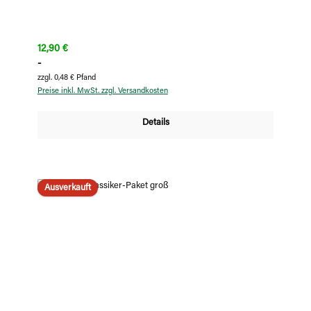
Regulärer Preis:
12,90 €
-
zzgl. 0,48 € Pfand
Preise inkl. MwSt. zzgl. Versandkosten
Details
Ausverkauft