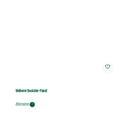
Weiherer Bockbier-Paket
Allergene
i