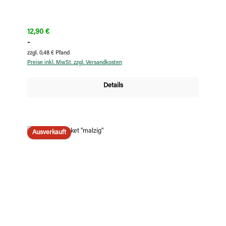
Regulärer Preis:
12,90 €
-
zzgl. 0,48 € Pfand
Preise inkl. MwSt. zzgl. Versandkosten
Details
Ausverkauft