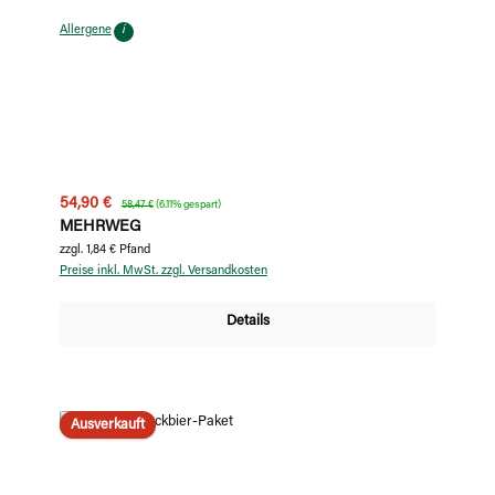
Allergene
i
Verkaufspreis:
Regulärer Preis:
54,90 €
58,47 €
(6.11% gespart)
MEHRWEG
zzgl. 1,84 € Pfand
Preise inkl. MwSt. zzgl. Versandkosten
Details
Ausverkauft