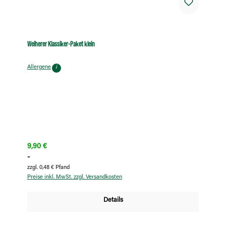
Weiherer Klassiker-Paket klein
Allergene
i
Regulärer Preis:
9,90 €
-
zzgl. 0,48 € Pfand
Preise inkl. MwSt. zzgl. Versandkosten
Details