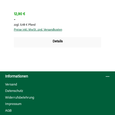
Regulärer Preis:
12,90 €
-
zzgl. 0,48 € Pfand
Preise inkl. MwSt. zzgl. Versandkosten
Details
Informationen
Versand
Datenschutz
Widerrufsbelehrung
Impressum
AGB