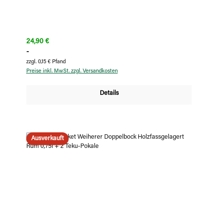
Regulärer Preis:
24,90 €
-
zzgl. 0,15 € Pfand
Preise inkl. MwSt. zzgl. Versandkosten
Details
Ausverkauft