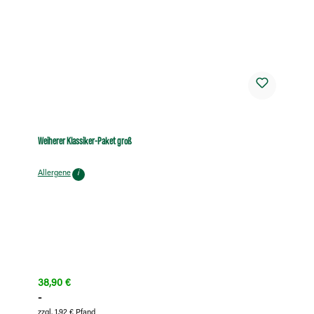
Weiherer Klassiker-Paket groß
Allergene
i
Regulärer Preis:
38,90 €
-
zzgl. 1,92 € Pfand