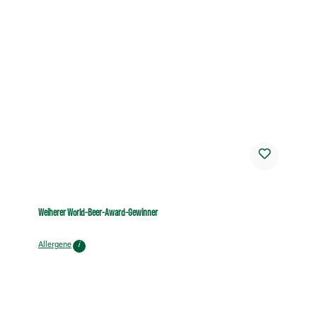
Weiherer World-Beer-Award-Gewinner
Allergene
i