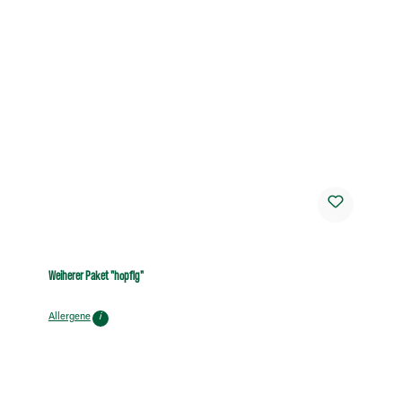
Weiherer Paket "hopfig"
Allergene
i