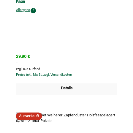
Pokale
Allergene
i
Regulärer Preis:
29,90 €
-
zzgl. 0,15 € Pfand
Preise inkl. MwSt. zzgl. Versandkosten
Details
Ausverkauft