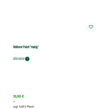
Weiherer Paket "malzig"
Allergene
i
Regulärer Preis:
10,90 €
-
zzgl. 0,48 € Pfand