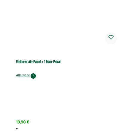
Weiherer Ale-Paket + 1 Teku-Pokal
Allergene
i
Regulärer Preis:
19,90 €
-