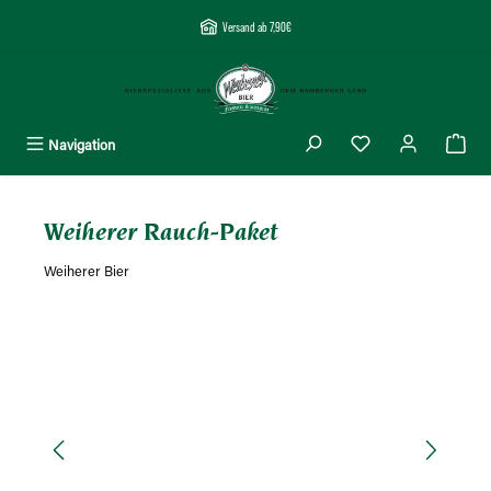
alt springen
Versand ab 7,90€
Navigation
Weiherer Rauch-Paket
Weiherer Bier
Bildergalerie überspringen