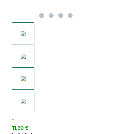
-
11,90 €