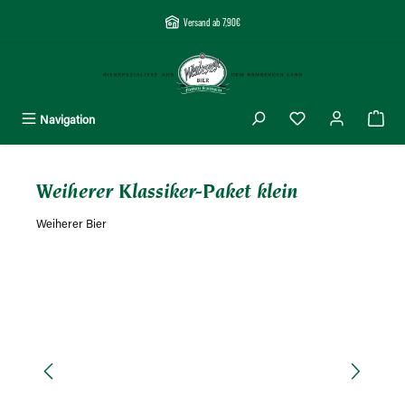
alt springen
Versand ab 7,90€
Navigation
Weiherer Klassiker-Paket klein
Weiherer Bier
Bildergalerie überspringen