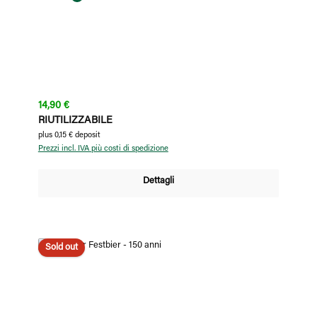
Prezzo normale:
14,90 €
RIUTILIZZABILE
plus 0,15 € deposit
Prezzi incl. IVA più costi di spedizione
Dettagli
Sold out