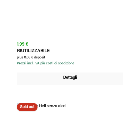
Prezzo normale:
1,99 €
RIUTILIZZABILE
plus 0,08 € deposit
Prezzi incl. IVA più costi di spedizione
Dettagli
Sold out