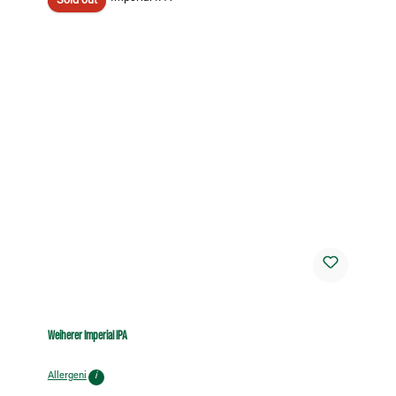
Sold out
Weiherer Imperial IPA
Allergeni
i