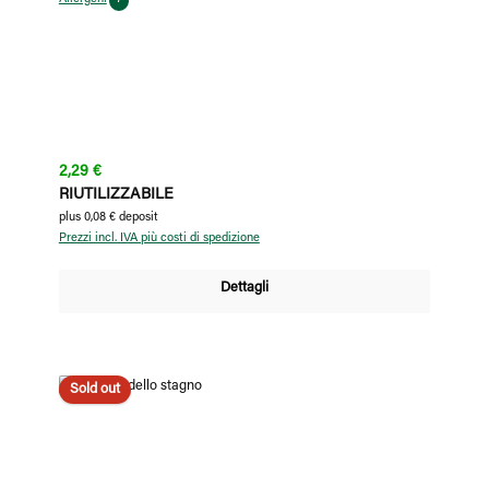
Prezzo normale:
2,29 €
RIUTILIZZABILE
plus 0,08 € deposit
Prezzi incl. IVA più costi di spedizione
Dettagli
Sold out