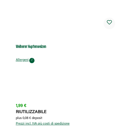
Weiherer Hopfenweizen
Allergeni
i
Prezzo normale:
1,99 €
RIUTILIZZABILE
plus 0,08 € deposit
Prezzi incl. IVA più costi di spedizione