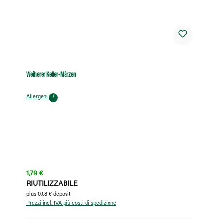
Weiherer Keller-Märzen
Allergeni
i
Prezzo normale:
1,79 €
RIUTILIZZABILE
plus 0,08 € deposit
Prezzi incl. IVA più costi di spedizione