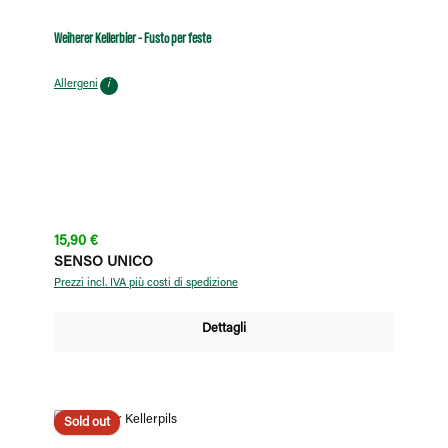
Weiherer Kellerbier - Fusto per feste
Allergeni
i
Prezzo normale:
15,90 €
SENSO UNICO
Prezzi incl. IVA più costi di spedizione
Dettagli
Sold out