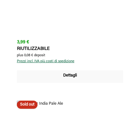
Prezzo normale:
3,99 €
RIUTILIZZABILE
plus 0,08 € deposit
Prezzi incl. IVA più costi di spedizione
Dettagli
Sold out