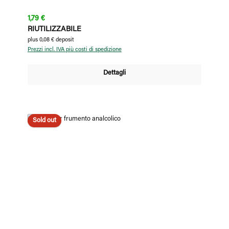
Prezzo normale:
1,79 €
RIUTILIZZABILE
plus 0,08 € deposit
Prezzi incl. IVA più costi di spedizione
Dettagli
Sold out