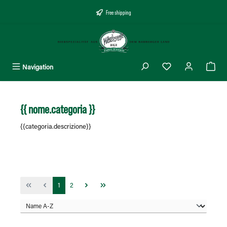
nuto principale
Free shipping
Navigation
{{ nome.categoria }}
{{categoria.descrizione}}
Pagina
Pagina
1
2