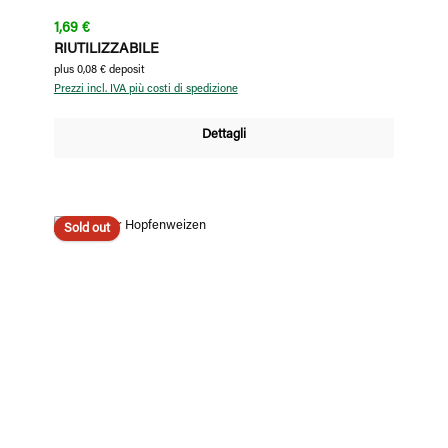
Prezzo normale:
1,69 €
RIUTILIZZABILE
plus 0,08 € deposit
Prezzi incl. IVA più costi di spedizione
Dettagli
Sold out