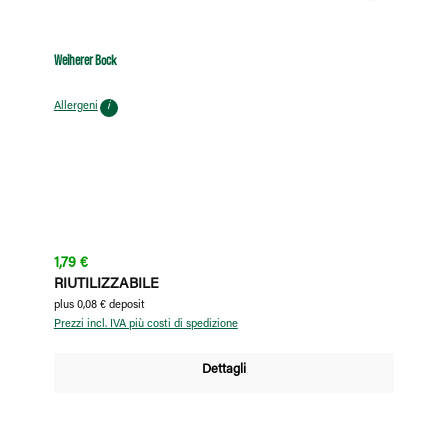
Weiherer Bock
Allergeni
i
Prezzo normale:
1,79 €
RIUTILIZZABILE
plus 0,08 € deposit
Prezzi incl. IVA più costi di spedizione
Dettagli