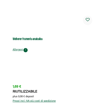
Weiherer frumento analcolico
Allergeni
i
Prezzo normale:
1,69 €
RIUTILIZZABILE
plus 0,08 € deposit
Prezzi incl. IVA più costi di spedizione