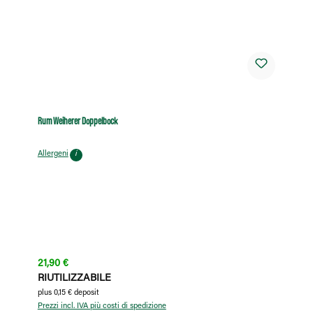
Rum Weiherer Doppelbock
Allergeni
i
Prezzo normale:
21,90 €
RIUTILIZZABILE
plus 0,15 € deposit
Prezzi incl. IVA più costi di spedizione