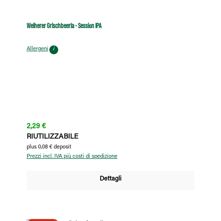
Weiherer Grischbeerla - Session IPA
Allergeni
i
Prezzo normale:
2,29 €
RIUTILIZZABILE
plus 0,08 € deposit
Prezzi incl. IVA più costi di spedizione
Dettagli