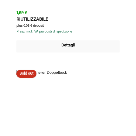
Prezzo normale:
1,69 €
RIUTILIZZABILE
plus 0,08 € deposit
Prezzi incl. IVA più costi di spedizione
Dettagli
Sold out