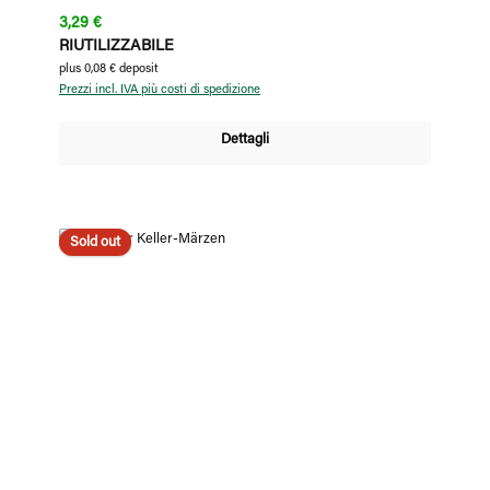
Prezzo normale:
3,29 €
RIUTILIZZABILE
plus 0,08 € deposit
Prezzi incl. IVA più costi di spedizione
Dettagli
Sold out