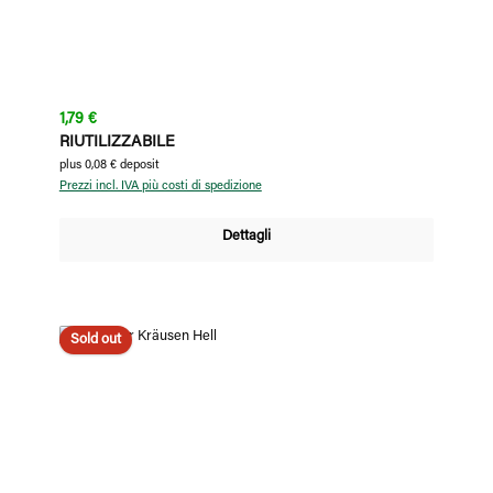
Prezzo normale:
1,79 €
RIUTILIZZABILE
plus 0,08 € deposit
Prezzi incl. IVA più costi di spedizione
Dettagli
Sold out