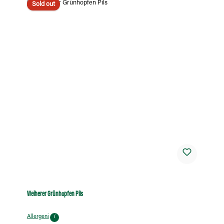
Sold out
Weiherer Grünhopfen Pils
Allergeni
i