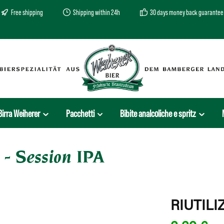
Free shipping
Shipping within 24h
30 days money back guarantee
Birra Weiherer
Pacchetti
Bibite analcoliche e spritz
 - Session IPA
RIUTILI