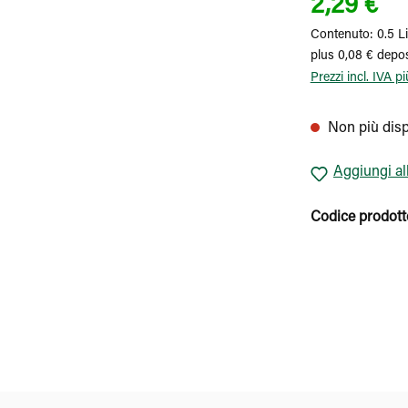
2,29 €
Contenuto:
0.5 Li
plus 0,08 € depos
Prezzi incl. IVA p
Non più disp
Aggiungi all
Codice prodott