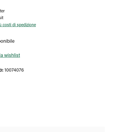
ter
it
iù costi di spedizione
onibile
a wishlist
o:
10074076