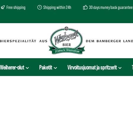
Free shipping
Shipping within 24h
30 days money back guarantee
Weiherer-olut
Paketit
Virvoitusjuomat ja spritzerit