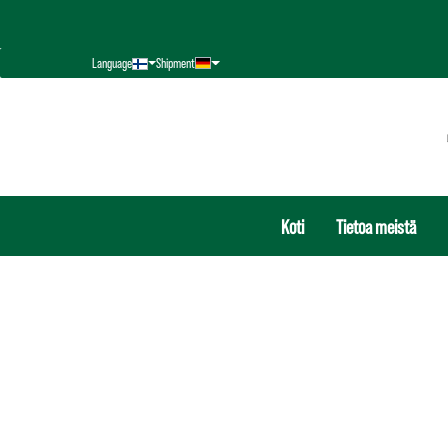
hakuun
Siirry päänavigointiin
Language
Shipment
Koti
Tietoa meistä