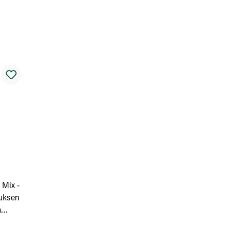
 Mix -
tuksen
a
ä