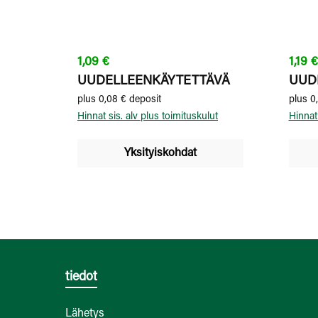
nautinnolla.
Normaali hinta:
Norma
1,09 €
1,19 €
UUDELLEENKÄYTETTÄVÄ
UUD
plus 0,08 € deposit
plus 0
Hinnat sis. alv plus toimituskulut
Hinnat 
Yksityiskohdat
tiedot
Lähetys