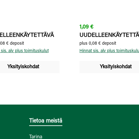
poreilullaan.
ali hinta:
Normaali hinta:
1,09 €
ELLEENKÄYTETTÄVÄ
UUDELLEENKÄYTETT
,08 € deposit
plus 0,08 € deposit
sis. alv plus toimituskulut
Hinnat sis. alv plus toimituskul
Yksityiskohdat
Yksityiskohdat
Tietoa meistä
Tarina