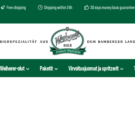
Free shipping
Shipping within 24h
30 days money back guarantee
Weiherer-olut
Paketit
Virvoitusjuomat ja spritzerit