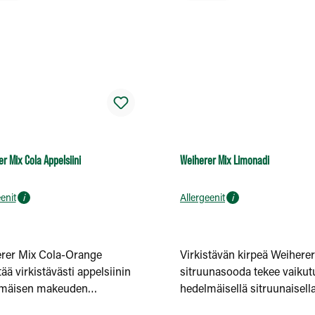
r Mix Cola Appelsiini
Weiherer Mix Limonadi
enit
i
Allergeenit
i
rer Mix Cola-Orange
Virkistävän kirpeä Weiherer
ää virkistävästi appelsiinin
sitruunasooda tekee vaiku
mäisen makeuden
hedelmäisellä sitruunaisell
siin kolan vivahteisiin.
vivahteellaan ja virkistäväll