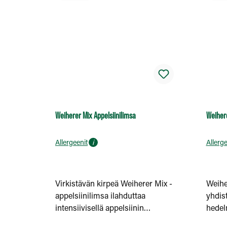
Weiherer Mix Appelsiinilimsa
Weihere
Allergeenit
i
Allerge
Virkistävän kirpeä Weiherer Mix -
Weihe
appelsiinilimsa ilahduttaa
yhdist
intensiivisellä appelsiinin
hedel
hedelmäisyydellä ja kuplivalla
klassi