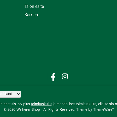
Talon esite
Karriere
Facebook
Instagram
 hinnat sis. alv plus
toimituskulut
ja mahdolliset toimituskulut, ellei toisin m
© 2026 Weiherer Shop - All Rights Reserved. Theme by
ThemeWare®