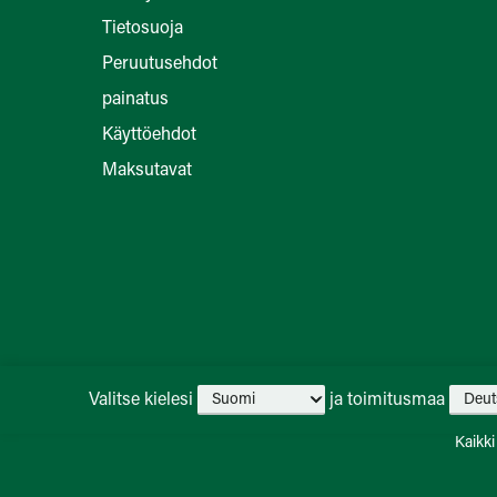
Tietosuoja
Peruutusehdot
painatus
Käyttöehdot
Maksutavat
Valitse kielesi
ja toimitusmaa
Kaikki