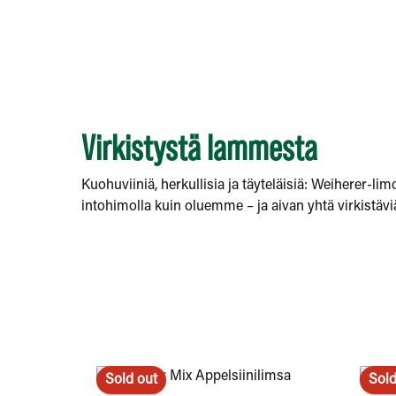
Virkistystä lammesta
Kuohuviiniä, herkullisia ja täyteläisiä: Weiherer-li
intohimolla kuin oluemme – ja aivan yhtä virkistävi
Sold out
Sold