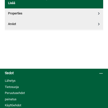
Lisää
Properties
Arviot
tiedot
Lähetys
Tietosuoja
Peruutusehdot
painatus
Käyttöehdot