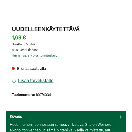
UUDELLEENKÄYTETTÄVÄ
1,69 €
Sisältö:
0.5 Liter
plus 0,08 € deposit
Hinnat sis. alv plus toimituskulut
Ei enää saatavilla
Lisää toivelistalle
Tuotenumero:
10074034
Kuvaus
Hedelmäinen, luonnostaan samea, virkistävä. Sitä on Weiherer-
alkoholiton vehnäolut. Tämä pintahiivauksella valmistettu, auri…