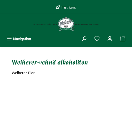
äsisältöön
Free shipping
Navigation
Weiherer-vehnä alkoholiton
Weiherer Bier
Ohita kuvagalleria