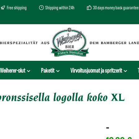
Free shipping
Shipping within 24h
30 days money back guarantee
Weiherer-olut
Paketit
Virvoitusjuomat ja spritzerit
ronssisella logolla koko XL
-