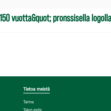
150 vuotta&quot; pronssisella logoll
Tietoa meistä
Tarina
Talon esite