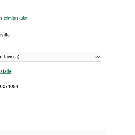
us toimituskulut
villa
istalle
10074084