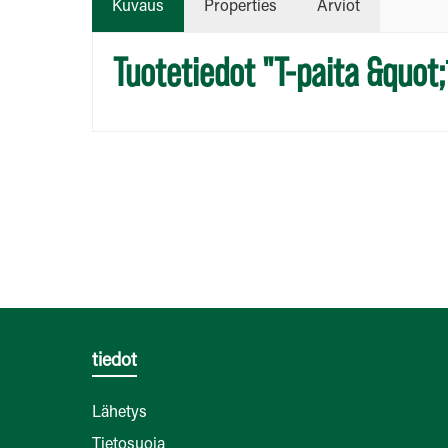
Kuvaus
Properties
Arviot
Tuotetiedot "T-paita &quot;
tiedot
Lähetys
Tietosuoja