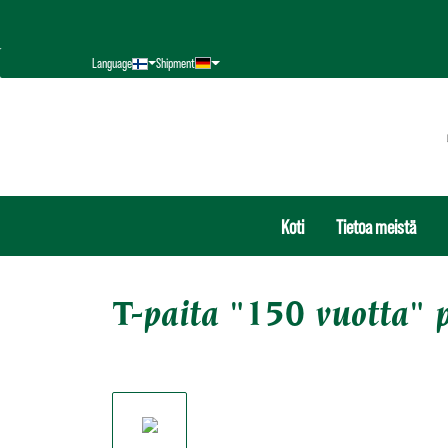
hakuun
Siirry päänavigointiin
Language
Shipment
Koti
Tietoa meistä
T-paita "150 vuotta" p
Ohita kuvagalleria