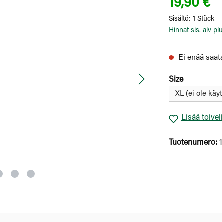
19,90 €
Sisältö:
1 Stück
Hinnat sis. alv pl
Ei enää saata
Valitse
Size
Lisää toivel
Tuotenumero: