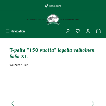
äsisältöön
Free shipping
Navigation
T-paita "150 vuotta" logolla valkoinen
koko XL
Weiherer Bier
Ohita kuvagalleria