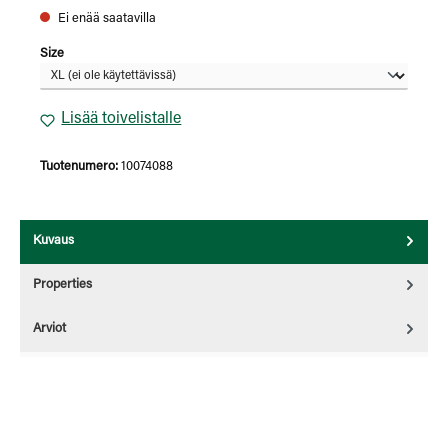
Ei enää saatavilla
Valitse
Size
Lisää toivelistalle
Tuotenumero:
10074088
Kuvaus
Properties
Arviot