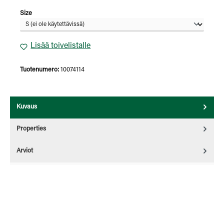
Valitse
Size
Lisää toivelistalle
Tuotenumero:
10074114
Kuvaus
Properties
Arviot