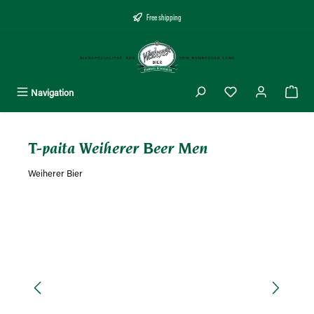
äsisältöön
Free shipping
Navigation
T-paita Weiherer Beer Men
Weiherer Bier
Ohita kuvagalleria