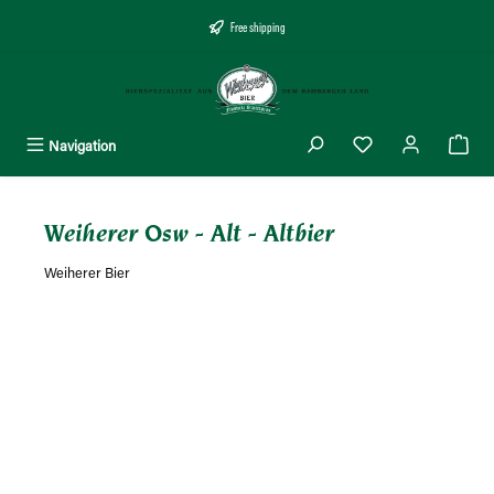
uvudinnehåll
Free shipping
Navigation
Weiherer Osw - Alt - Altbier
Weiherer Bier
Hoppa över bildgalleri