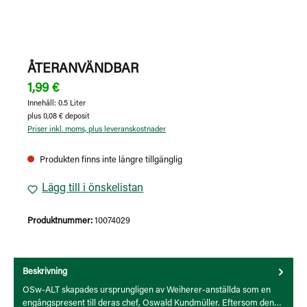
ÅTERANVÄNDBAR
1,99 €
Innehåll:
0.5 Liter
plus 0,08 € deposit
Priser inkl. moms, plus leveranskostnader
Produkten finns inte längre tillgänglig
Lägg till i önskelistan
Produktnummer:
10074029
Beskrivning
OSw-ALT skapades ursprungligen av Weiherer-anställda som en
engångspresent till deras chef, Oswald Kundmüller. Eftersom den…