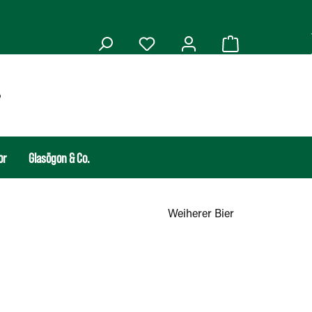
or
Glasögon & Co.
Weiherer Bier