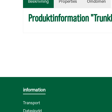
Beskrivning
Properties
Omdömen
Produktinformation "Trunk
information
Transport
Dataskydd