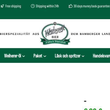
Free shipping
Shipping within 24h
30 days money back guarantee
Weiherer-öl
Paket
Läsk och spritzer
Handelsvar
-