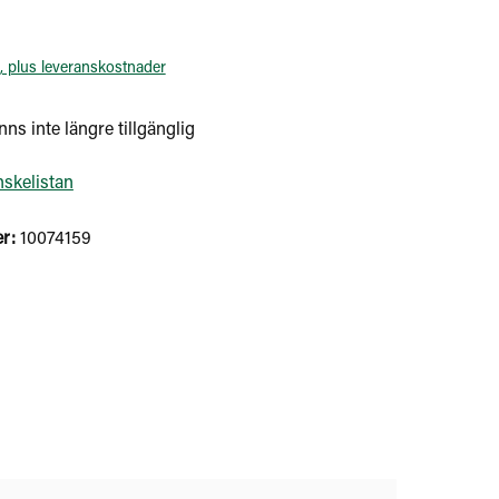
, plus leveranskostnader
ns inte längre tillgänglig
önskelistan
r:
10074159