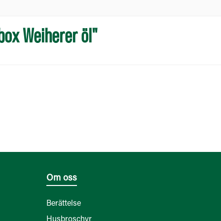
box Weiherer öl"
Om oss
Berättelse
Husbroschyr