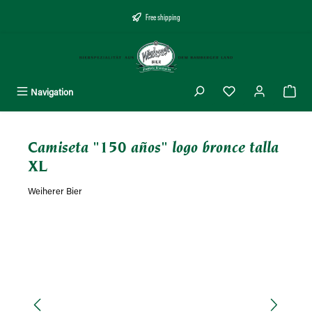
enido principal
Free shipping
Navigation
Camiseta "150 años" logo bronce talla
XL
Weiherer Bier
Omitir galería de imágenes